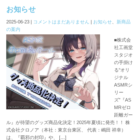
お知らせ
2025-06-23
|
コメントはまだありません
|
お知らせ
、
新商品
の案内
■株式会
社工画堂
スタジオ
の手掛け
る“オリ
ジナル
ASMRシ
リー
ズ”『AS
MRゼロ
距離ガー
ル』が待望のグッズ商品化決定！2025年夏頃に発売！！ 株
式会社クロノア（本社：東京台東区、 代表：嶋田 祥幸）
は、『覇邪の封印』や、 […]