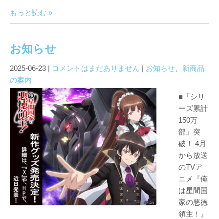
もっと読む »
お知らせ
2025-06-23
|
コメントはまだありません
|
お知らせ
、
新商品
の案内
■『シリ
ーズ累計
150万
部』突
破！ 4月
から放送
のTVア
ニメ『俺
は星間国
家の悪徳
領主！』