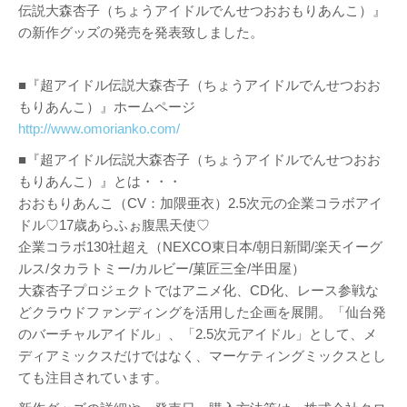
伝説大森杏子（ちょうアイドルでんせつおおもりあんこ）』
の新作グッズの発売を発表致しました。
■『超アイドル伝説大森杏子（ちょうアイドルでんせつおお
もりあんこ）』ホームページ
http://www.omorianko.com/
■『超アイドル伝説大森杏子（ちょうアイドルでんせつおお
もりあんこ）』とは・・・
おおもりあんこ（CV：加隈亜衣）2.5次元の企業コラボアイ
ドル♡17歳あらふぉ腹黒天使♡
企業コラボ130社超え（NEXCO東日本/朝日新聞/楽天イーグ
ルス/タカラトミー/カルビー/菓匠三全/半田屋）
大森杏子プロジェクトではアニメ化、CD化、レース参戦な
どクラウドファンディングを活用した企画を展開。「仙台発
のバーチャルアイドル」、「2.5次元アイドル」として、メ
ディアミックスだけではなく、マーケティングミックスとし
ても注目されています。