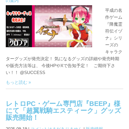
の案内
平成の名
作ゲーム
『降魔霊
符伝イヅ
ナ』シリ
ーズの
キャラク
ターグッズが発売決定！ 気になるグッズの詳細や発売時期
や販売方法等は、 今後HPやXで告知予定！ ご期待下さ
い！！ @SUCCESS
もっと読む »
レトロPC・ゲーム専門店『BEEP』様
にて「超翼戦騎エスティーク」グッズ
販売開始！
2025-09-19
|
コメントはまだありません
|
販売情報