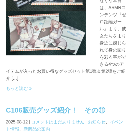
なくな本日
は、ASMRコ
ンテンツ『ゼ
ロ距離ガー
ル』より、彼
女たちをより
身近に感じら
れて身の回り
を彩る事がで
きる4つのア
イテムが入ったお買い得なグッズセット第1弾＆第2弾をご紹
介 […]
もっと読む »
C106販売グッズ紹介！ その⑪
2025-08-12
|
コメントはまだありません
|
お知らせ
、
イベン
ト情報
、
新商品の案内