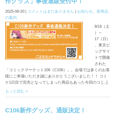
作グッズ」事後通販受付中！
2025-08-20
|
コメントはまだありません
|
お知らせ
、
新商品
の案内
8/16（土
）～
17（日）
、東京ビ
ッグサイ
トで開催
された
「コミックマーケット106（C106）」。会場では多くのお客
様にご来場いただき誠にありがとうございました！！ コミ
ケ1日目で完売となってしまった商品もあった今回のコ […]
もっと読む »
C106新作グッズ、通販決定！