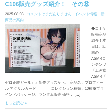
C106販売グッズ紹介！ その⑧
2025-08-08
|
コメントはまだありません
|
イベント情報
、
新
商品の案内
◆コミケ
販売商品
紹介！本
日は、話
題の
ASMRコ
ンテンツ
『工画堂
ASMR「
ゼロ距離ガール」』新作グッズから、 商品名：プロフィー
ル アクリルカード コレクション種類：10種※ブラ
インドパッケージ、ランダム販売 価格： […]
もっと読む »