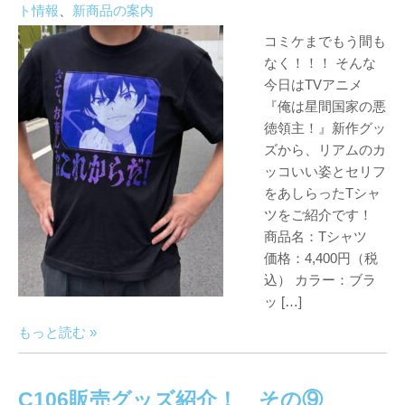
ト情報
、
新商品の案内
コミケまでもう間も
なく！！！ そんな
今日はTVアニメ
『俺は星間国家の悪
徳領主！』新作グッ
ズから、リアムのカ
ッコいい姿とセリフ
をあしらったTシャ
ツをご紹介です！
商品名：Tシャツ
価格：4,400円（税
込） カラー：ブラ
ッ […]
もっと読む »
C106販売グッズ紹介！ その⑨