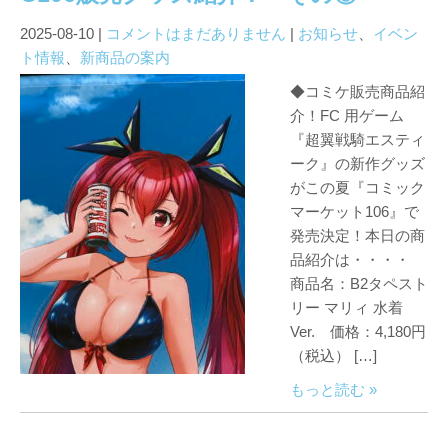
2025-08-10
|
コメントはまだありません
|
お知らせ
、
イベン
ト情報
、
新商品の案内
◆コミケ販売商品紹
介！FC 用ゲーム
『超翼戦騎エスティ
ーク』の新作グッズ
がこの夏『コミック
マーケット106』で
発売決定！本日の商
品紹介は・・・・
商品名：B2タペスト
リー マリィ 水着
Ver. 価格：4,180円
（税込） […]
もっと読む »