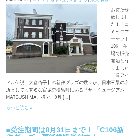
お待たせ
致しまし
た！「コ
ミックマ
ーケット
106」会
場で販売
開始とな
りました
【超アイ
ドル伝説 大森杏子】の新作グッズの数々が、日本三景の名
所としても有名な宮城県松島町にある『ザ・ミュージアム
MATSUSHIMA』様で、9月 […]
もっと読む »
■受注期間は8月31日まで！「C106新