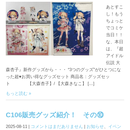
あとすこ
し！もう
ちょっと
でコミケ
当日！！
な、本日
は、『超
アイドル
伝説 大
森杏子』新作グッズから・・・ “3つのグッズ”がひとつにな
った超♥お買い得なグッズセット 商品名：グッズセッ
ト 【大森杏子】/ 【大森きなこ】 […]
もっと読む »
C106販売グッズ紹介！ その⑩
2025-08-11
|
コメントはまだありません
|
お知らせ
、
イベン