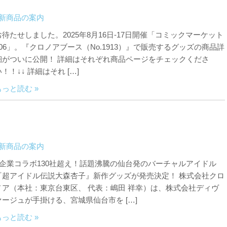
新商品の案内
お待たせしました。2025年8月16日-17日開催「コミックマーケット
106」。『クロノアブース（No.1913）』で販売するグッズの商品詳
細がついに公開！ 詳細はそれぞれ商品ページをチェックくださ
い！！↓↓ 詳細はそれ […]
もっと読む »
新商品の案内
■企業コラボ130社超え！話題沸騰の仙台発のバーチャルアイドル
『超アイドル伝説大森杏子』新作グッズが発売決定！ 株式会社クロ
ノア（本社：東京台東区、 代表：嶋田 祥幸）は、株式会社ディヴ
ァージュが手掛ける、宮城県仙台市を […]
もっと読む »