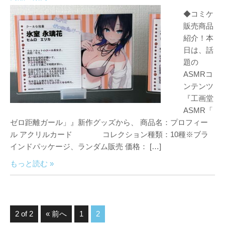
◆コミケ
販売商品
紹介！本
日は、話
題の
ASMRコ
ンテンツ
『工画堂
ASMR「
ゼロ距離ガール」』新作グッズから、 商品名：プロフィー
ル アクリルカード コレクション種類：10種※ブラ
インドパッケージ、ランダム販売 価格： […]
もっと読む »
2 of 2
« 前へ
1
2