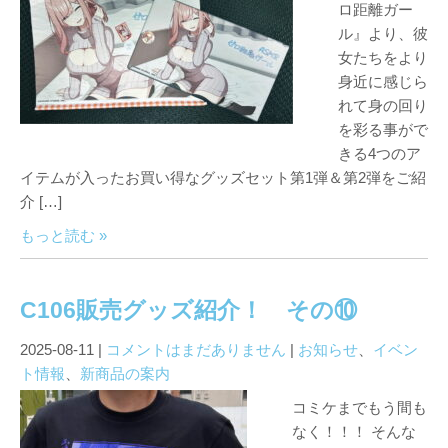
ロ距離ガー
ル』より、彼
女たちをより
身近に感じら
れて身の回り
を彩る事がで
きる4つのア
イテムが入ったお買い得なグッズセット第1弾＆第2弾をご紹
介 […]
もっと読む »
C106販売グッズ紹介！ その⑩
2025-08-11
|
コメントはまだありません
|
お知らせ
、
イベン
ト情報
、
新商品の案内
コミケまでもう間も
なく！！！ そんな