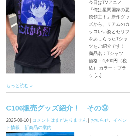
今日はTVアニメ
『俺は星間国家の悪
徳領主！』新作グッ
ズから、リアムのカ
ッコいい姿とセリフ
をあしらったTシャ
ツをご紹介です！
商品名：Tシャツ
価格：4,400円（税
込） カラー：ブラ
ッ […]
もっと読む »
C106販売グッズ紹介！ その⑨
2025-08-10
|
コメントはまだありません
|
お知らせ
、
イベン
ト情報
、
新商品の案内