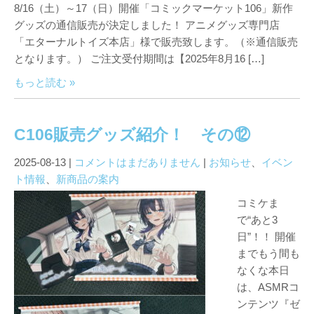
8/16（土）～17（日）開催「コミックマーケット106」新作
グッズの通信販売が決定しました！ アニメグッズ専門店
「エターナルトイズ本店」様で販売致します。（※通信販売
となります。） ご注文受付期間は【2025年8月16 […]
もっと読む »
C106販売グッズ紹介！ その⑫
2025-08-13
|
コメントはまだありません
|
お知らせ
、
イベン
ト情報
、
新商品の案内
コミケま
で“あと3
日”！！ 開催
までもう間も
なくな本日
は、ASMRコ
ンテンツ『ゼ