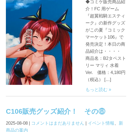
◆コミケ販売商品紹
介！FC 用ゲーム
『超翼戦騎エスティ
ーク』の新作グッズ
がこの夏『コミック
マーケット106』で
発売決定！本日の商
品紹介は・・・・
商品名：B2タペスト
リー マリィ 水着
Ver. 価格：4,180円
（税込） […]
もっと読む »
C106販売グッズ紹介！ その⑧
2025-08-08
|
コメントはまだありません
|
イベント情報
、
新
商品の案内