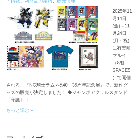
ト情報
、
新商品の案内
、
販売情報
2025年11
月14日
(金)～11
月24日
(月・祝)
に有楽町
マルイ
（8階
SPACE5
）で開催
される、『NG騎士ラムネ&40 35周年記念展』で、新作グ
ッズの販売が決定しました！ ◆ジャンボアクリルスタンド
「守護 […]
もっと読む »