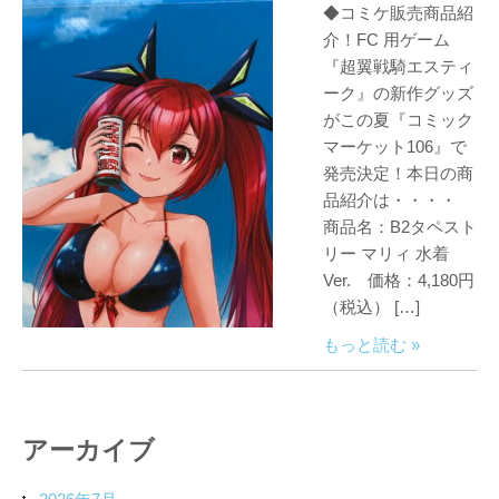
◆コミケ販売商品紹
介！FC 用ゲーム
『超翼戦騎エスティ
ーク』の新作グッズ
がこの夏『コミック
マーケット106』で
発売決定！本日の商
品紹介は・・・・
商品名：B2タペスト
リー マリィ 水着
Ver. 価格：4,180円
（税込） […]
もっと読む »
アーカイブ