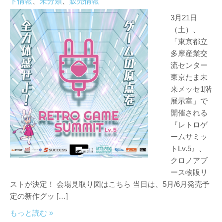
ト情報
、
未分類
、
販売情報
3月21日
（土）、
「東京都立
多摩産業交
流センター
東京たま未
来メッセ1階
展示室」で
開催される
『レトロゲ
ームサミッ
トLv.5』、
クロノアブ
ース物販リ
ストが決定！ 会場見取り図はこちら 当日は、5月/6月発売予
定の新作グッ […]
もっと読む »