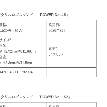
アクリルロゴスタンド 「POWER DoLLS」
価格/
発売日/
1,520円（税込）
2026年8月
サイズ/
本体：
素材/
約H2.92cm×W11.88cm
アクリル
台座：
約H2.3cm×W11.5cm
JAN：4580817820948
アクリルロゴスタンド 「POWER DoLLS2」
価格/
発売日/