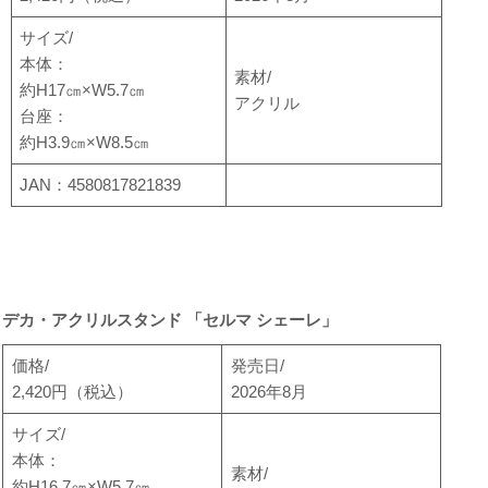
サイズ/
本体：
素材/
約H17㎝×W5.7㎝
アクリル
台座：
約H3.9㎝×W8.5㎝
JAN：4580817821839
デカ・アクリルスタンド 「セルマ シェーレ」
価格/
発売日/
2,420円（税込）
2026年8月
サイズ/
本体：
素材/
約H16.7㎝×W5.7㎝