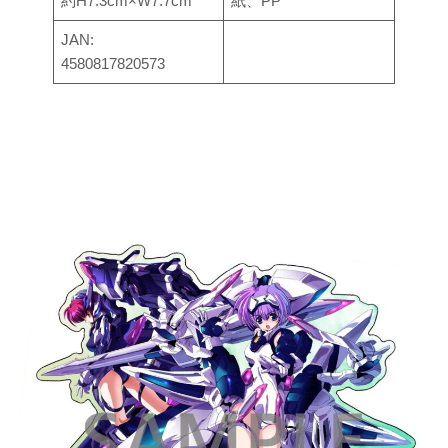
約H7.3cm×W7.7cm
紙、PP
JAN:
4580817820573